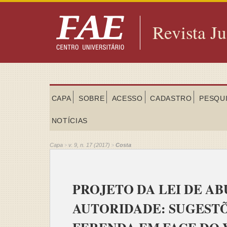
Revista Ju
CAPA
SOBRE
ACESSO
CADASTRO
PESQU
NOTÍCIAS
Capa
v. 9, n. 17 (2017)
Costa
>
>
PROJETO DA LEI DE AB
AUTORIDADE: SUGESTÕ