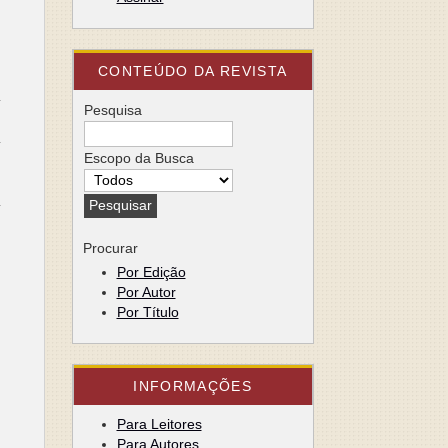
CONTEÚDO DA REVISTA
a
Pesquisa
o
a
s
Escopo da Busca
o
a
r
Procurar
Por Edição
Por Autor
Por Título
INFORMAÇÕES
Para Leitores
Para Autores