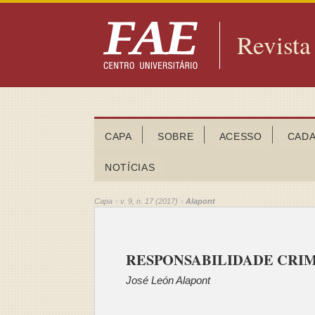
Revista
CAPA
SOBRE
ACESSO
CAD
NOTÍCIAS
Capa
v. 9, n. 17 (2017)
Alapont
>
>
RESPONSABILIDADE CRI
José León Alapont