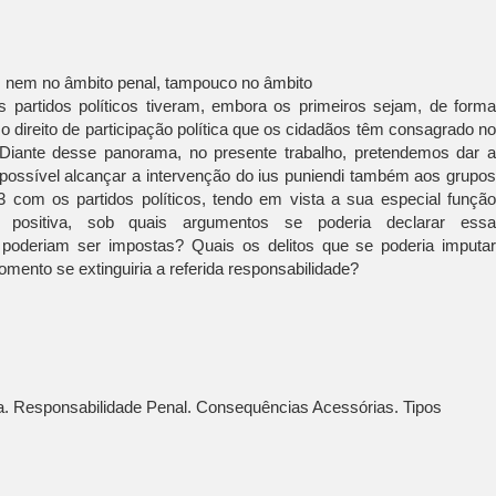
 nem no âmbito penal, tampouco no âmbito
 partidos políticos tiveram, embora os primeiros sejam, de form
 o direito de participação política que os cidadãos têm consagrado n
. Diante desse panorama, no presente trabalho, pretendemos dar 
possível alcançar a intervenção do ius puniendi também aos grupo
 com os partidos políticos, tendo em vista a sua especial funçã
r positiva, sob quais argumentos se poderia declarar ess
poderiam ser impostas? Quais os delitos que se poderia imputa
ento se extinguiria a referida responsabilidade?
a. Responsabilidade Penal. Consequências Acessórias. Tipos