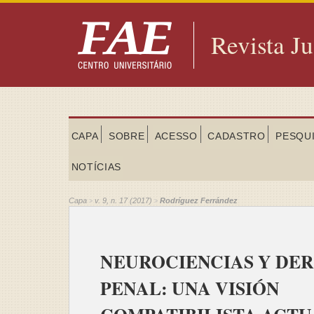
Revista Ju
CAPA
SOBRE
ACESSO
CADASTRO
PESQU
NOTÍCIAS
Capa
v. 9, n. 17 (2017)
Rodríguez Ferrández
>
>
NEUROCIENCIAS Y DE
PENAL: UNA VISIÓN